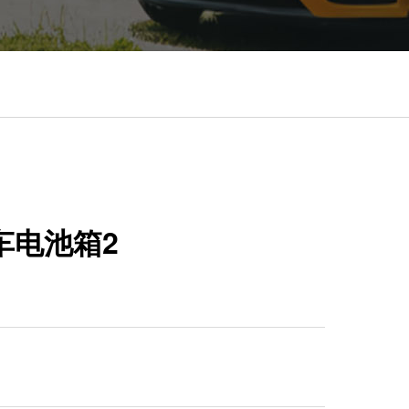
车电池箱2