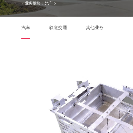
>
业务板块
>
汽车
>
汽车
轨道交通
其他业务