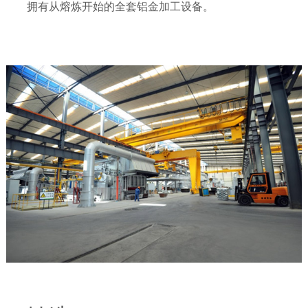
拥有从熔炼开始的全套铝金加工设备。