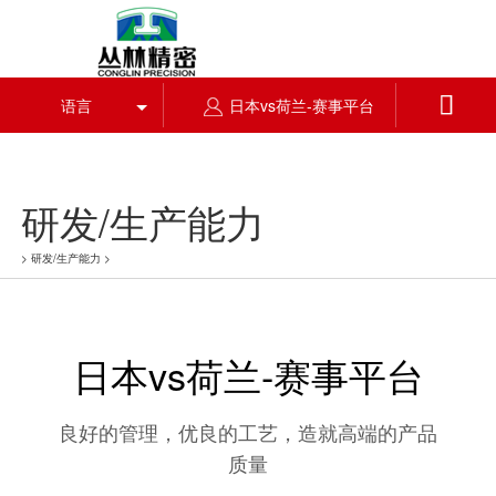
日本vs荷兰

语言
日本vs荷兰-赛事平台
研发/生产能力
>
研发/生产能力
>
日本vs荷兰-赛事平台
良好的管理，优良的工艺，造就高端的产品
质量