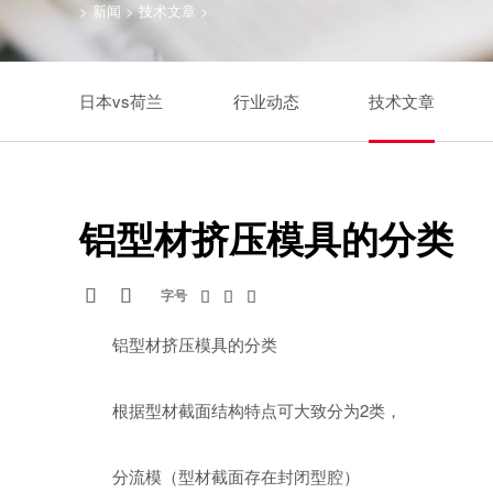
>
新闻
>
技术文章
>
日本vs荷兰
行业动态
技术文章
铝型材挤压模具的分类


字号



铝型材挤压模具的分类
根据型材截面结构特点可大致分为2类，
分流模（型材截面存在封闭型腔）