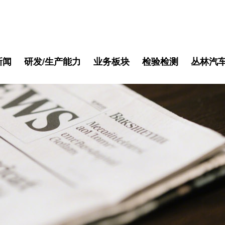
新闻
研发/生产能力
业务板块
检验检测
丛林汽