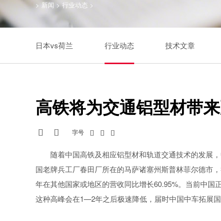
>
新闻
>
行业动态
>
日本vs荷兰
行业动态
技术文章
高铁将为交通铝型材带来


字号



随着中国高铁及相应铝型材和轨道交通技术的发展，中
国老牌兵工厂春田厂所在的马萨诸塞州斯普林菲尔德市，
年在其他国家或地区的营收同比增长60.95%。当前中
这种高峰会在1—2年之后极速降低，届时中国中车拓展