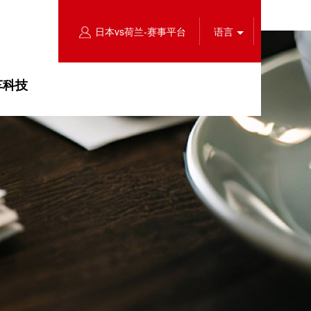
日本vs荷兰-赛事平台
语言
车科技