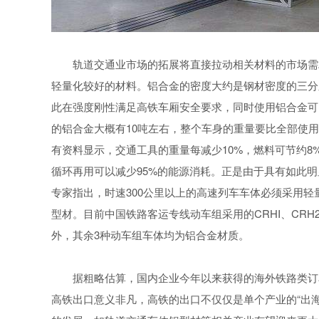
轨道交通业市场的拓展将直接拉动相关材料的市场需求
轻量化较好的材料。铝合金的密度大约是钢材密度的三分
此在强度刚性满足高铁车厢安全要求，同时使用铝合金可
的铝合金大概有10吨左右，整个车身的重量要比全部使用
有资料显示，交通工具的重量每减少10%，燃料可节约8
循环再用可以减少95%的能源消耗。正是由于具有如此
专家指出，时速300公里以上的高速列车车体必须采用轻
型材。目前中国铁路客运专线动车组采用的CRHI、CRH2
外，其余3种动车组车体均为铝合金材质。
据粗略估算，国内企业今年以来获得的海外铁路类订单
高铁出口意义非凡，高铁的出口不仅仅是单个产业的“出海