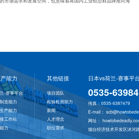
的市场需求和发展空间，也意味着将国内工业铝型材品牌推向海
生产能力
其他链接
日本vs荷兰-赛事平
0535-6398
荷兰-赛事平台
项目团队
制造能力
检验检测能力
传真：0535-6387479
生产能力
新闻
E-mail：
scb@howtobede
接工作站
人才理念
网址：
howtobedeadly.c
能力
职位需求
烟台经济技术开发区沭河路1