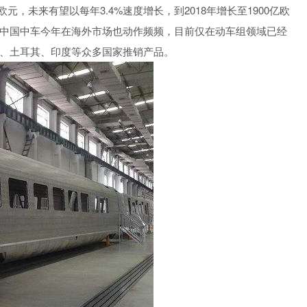
，未来有望以每年3.4%速度增长，到2018年增长至1900亿欧
中国中车今年在海外市场也动作频频，目前仅在动车组领域已经
、土耳其、印度等众多国家推销产品。